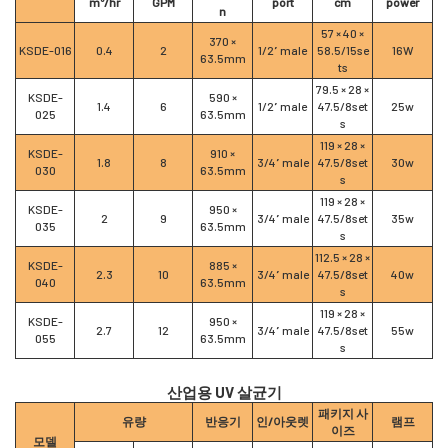
m³/hr
GPM
port
cm
power
n
57 × 40 ×
370 ×
KSDE-016
0.4
2
1/2” male
58.5/15se
16W
63.5mm
ts
79.5 × 28 ×
KSDE-
590 ×
1.4
6
1/2” male
47.5/8set
25w
025
63.5mm
s
119 × 28 ×
KSDE-
910 ×
1.8
8
3/4” male
47.5/8set
30w
030
63.5mm
s
119 × 28 ×
KSDE-
950 ×
2
9
3/4” male
47.5/8set
35w
035
63.5mm
s
112.5 × 28 ×
KSDE-
885 ×
2.3
10
3/4” male
47.5/8set
40w
040
63.5mm
s
119 × 28 ×
KSDE-
950 ×
2.7
12
3/4” male
47.5/8set
55w
055
63.5mm
s
산업용 UV 살균기
패키지 사
유량
반응기
인/아웃렛
램프
이즈
모델