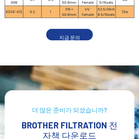
006
50.8mm
female
5/15sets
315 ×
1/4”
52.5×39×5
KSSE-012
0.2
1
12w
50.8mm
female
8.5/15sets
지금 문의
더 많은 준비가 되셨습니까?
BROTHER FILTRATION 전
자책 다운로드