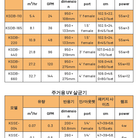
dimensio
m³/hr
GPM
port
cm
power
n
950 ×
102.5×22.
KSDB-110
5.4
24
1” female
55w×2
108mm
4×42/1set
950 ×
1.5”
102.5×24.
KSDB-165
8.1
36
55w×3
133mm
female
8×45/1set
KSDB-
950 ×
1.5”
102.5×24.
10.9
48
55w×4
220
133mm
female
8×45/1set
KSDB-
950 ×
107.0×40.0
21.8
96
3” female
55w×8
440
219mm
×70/1set
KSDB-
950 ×
109.0×48.
27.2
120
4” female
55w×10
550
275mm
0×80/1set
KSDB-
950 ×
109.0×48.
32.7
144
4” female
55w×12
660
275mm
0×80/1set
주거용 UV 살균기
패키지 사
유량
반응기
인/아웃렛
램프
이즈
모델
dimensio
m³/hr
GPM
port
cm
power
n
KSSE-
200 ×
1/4”
47×39×58.
0.07
0.3
4w
004
50.8mm
female
5/15sets
KSSE-
260 ×
1/4”
47×39×58.
0.1
0.5
6w